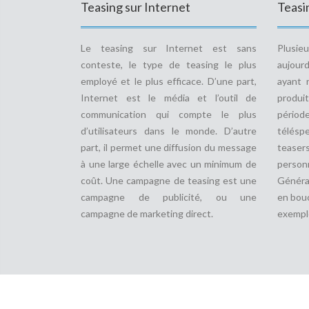
Teasing sur Internet
Teasin
Le teasing sur Internet est sans
Plusie
conteste, le type de teasing le plus
aujourd
employé et le plus efficace. D’une part,
ayant 
Internet est le média et l’outil de
produit
communication qui compte le plus
pério
d’utilisateurs dans le monde. D’autre
télésp
part, il permet une diffusion du message
teaser
à une large échelle avec un minimum de
perso
coût. Une campagne de teasing est une
Généra
campagne de publicité, ou une
en bouc
campagne de marketing direct.
exempl