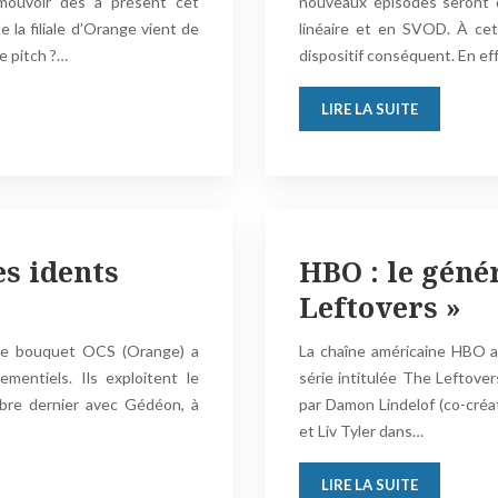
mouvoir dès à présent cet
nouveaux épisodes seront d
 la filiale d’Orange vient de
linéaire et en SVOD. À ce
Le pitch ?…
dispositif conséquent. En ef
LIRE LA SUITE
es idents
HBO : le géné
Leftovers »
 le bouquet OCS (Orange) a
La chaîne américaine HBO a
mentiels. Ils exploitent le
série intitulée The Leftove
obre dernier avec Gédéon, à
par Damon Lindelof (co-créa
et Liv Tyler dans…
LIRE LA SUITE