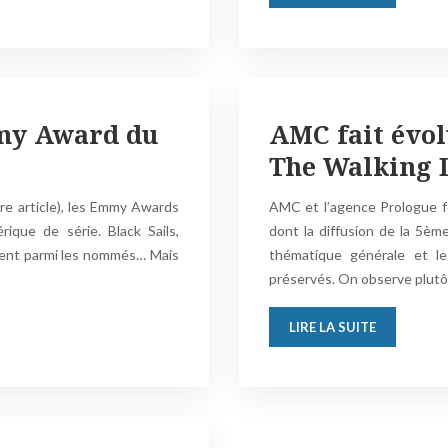
mmy Award du
AMC fait évol
The Walking 
tre article), les Emmy Awards
AMC et l’agence Prologue f
ique de série. Black Sails,
dont la diffusion de la 5èm
aient parmi les nommés… Mais
thématique générale et l
préservés. On observe plut
LIRE LA SUITE