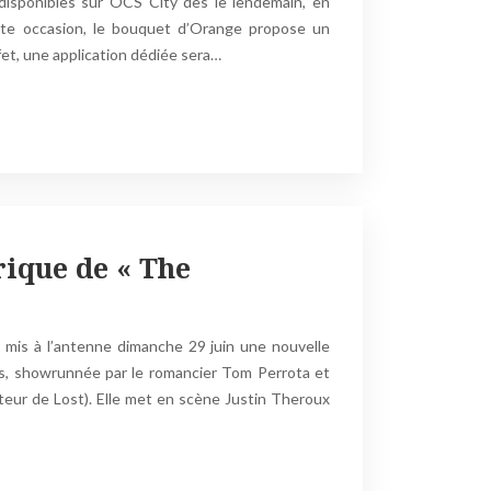
isponibles sur OCS City dès le lendemain, en
tte occasion, le bouquet d’Orange propose un
fet, une application dédiée sera…
rique de « The
 mis à l’antenne dimanche 29 juin une nouvelle
rs, showrunnée par le romancier Tom Perrota et
teur de Lost). Elle met en scène Justin Theroux