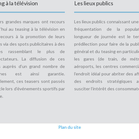
g à la télévision
Les lieux publics
urs grandes marques ont recours
Les lieux publics connaissant un
’hui au teasing à la télévision en
fréquentation de la popula
recours à la promotion de leurs
longueur de journée est le ter
s via des spots publicitaires à des
prédilection pour faire de la publ
des rassemblant le plus de
général et du teasing en particulie
ectateurs. La diffusion de ces
les gares (de train, de métr
s auprès d’un grand nombre de
aéroports, les centres commerci
nnes est ainsi garantie.
l’endroit idéal pour abriter des af
lement, ces teasers sont passés
des endroits stratégiques a
le lors d’événements sportifs par
susciter l’intérêt des consommat
e.
Plan du site