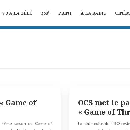
VU À LA TÉLÉ
360°
PRINT
À LA RADIO
CINÉ
 « Game of
OCS met le pa
« Game of Thr
a 4ème saison de Game of
La série culte de HBO revi