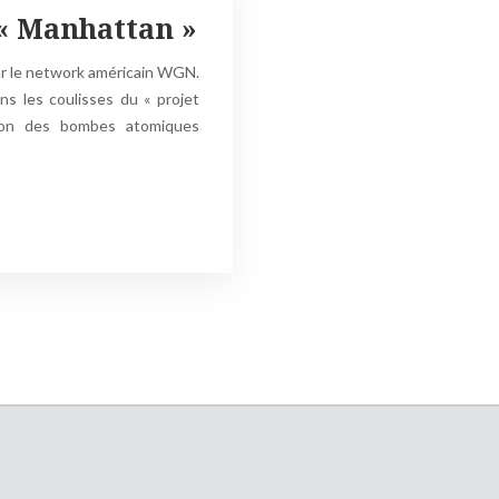
« Manhattan »
ar le network américain WGN.
s les coulisses du « projet
tion des bombes atomiques