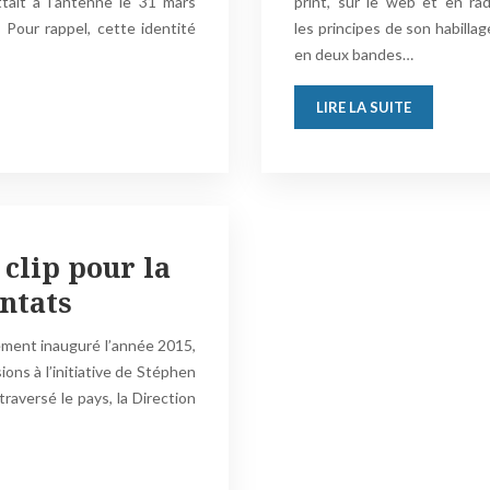
tait à l’antenne le 31 mars
print, sur le web et en ra
 Pour rappel, cette identité
les principes de son habillag
en deux bandes…
LIRE LA SUITE
 clip pour la
entats
tement inauguré l’année 2015,
ions à l’initiative de Stéphen
traversé le pays, la Direction