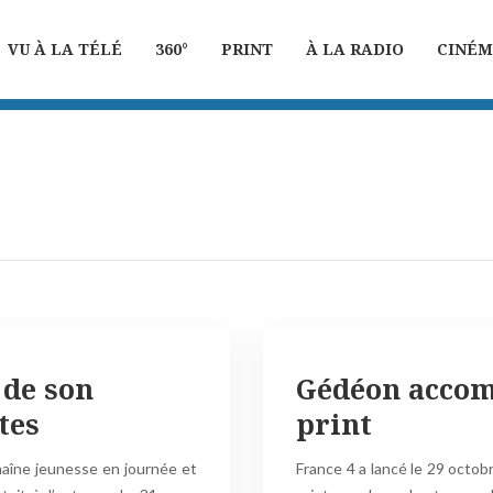
VU À LA TÉLÉ
360°
PRINT
À LA RADIO
CINÉ
 de son
Gédéon accom
tes
print
aîne jeunesse en journée et
France 4 a lancé le 29 octo