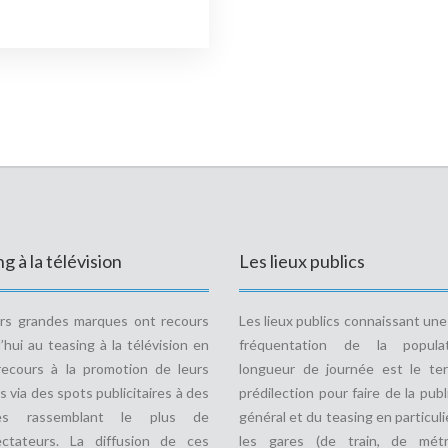
g à la télévision
Les lieux publics
urs grandes marques ont recours
Les lieux publics connaissant un
’hui au teasing à la télévision en
fréquentation de la popula
recours à la promotion de leurs
longueur de journée est le ter
s via des spots publicitaires à des
prédilection pour faire de la publ
des rassemblant le plus de
général et du teasing en particulie
ectateurs. La diffusion de ces
les gares (de train, de métr