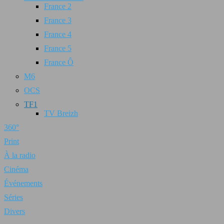
France 2
France 3
France 4
France 5
France Ô
M6
OCS
TF1
TV Breizh
360°
Print
À la radio
Cinéma
Événements
Séries
Divers