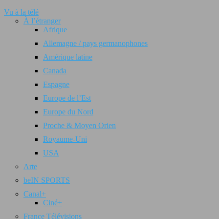
Vu à la télé
À l’étranger
Afrique
Allemagne / pays germanophones
Amérique latine
Canada
Espagne
Europe de l’Est
Europe du Nord
Proche & Moyen Orien
Royaume-Uni
USA
Arte
beIN SPORTS
Canal+
Ciné+
France Télévisions