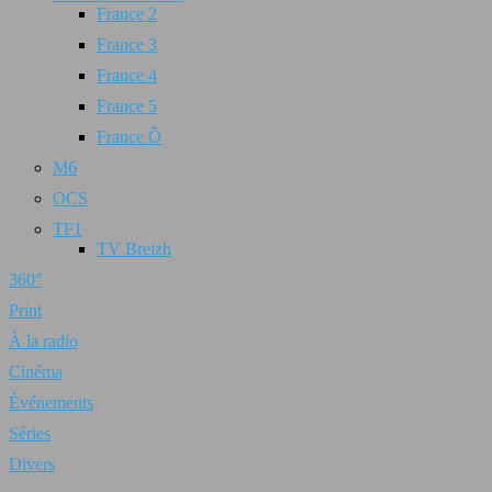
France 2
France 3
France 4
France 5
France Ô
M6
OCS
TF1
TV Breizh
360°
Print
À la radio
Cinéma
Événements
Séries
Divers