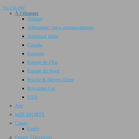
Vu à la télé
À l’étranger
Afrique
Allemagne / pays germanophones
Amérique latine
Canada
Espagne
Europe de l’Est
Europe du Nord
Proche & Moyen Orien
Royaume-Uni
USA
Arte
beIN SPORTS
Canal+
Ciné+
France Télévisions