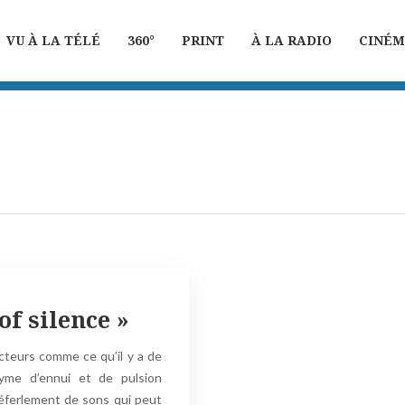
VU À LA TÉLÉ
360°
PRINT
À LA RADIO
CINÉ
f silence »
cteurs comme ce qu’il y a de
onyme d’ennui et de pulsion
déferlement de sons qui peut