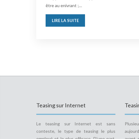
être au enivrant ;…
LIRE LA SUITE
Teasing sur Internet
Teasin
Le teasing sur Internet est sans
Plusie
conteste, le type de teasing le plus
aujourd
employé et le plus efficace. D’une part,
ayant 