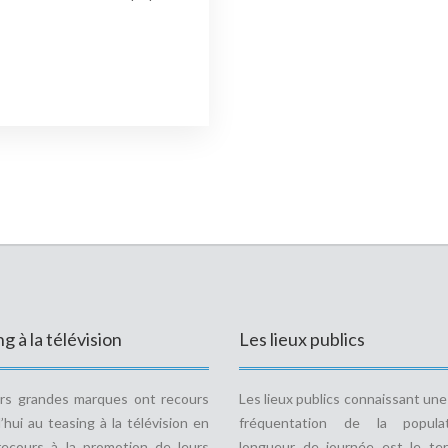
g à la télévision
Les lieux publics
urs grandes marques ont recours
Les lieux publics connaissant un
’hui au teasing à la télévision en
fréquentation de la popula
recours à la promotion de leurs
longueur de journée est le ter