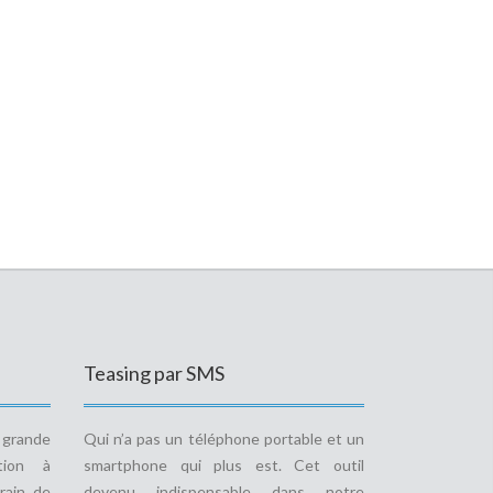
Teasing par SMS
e grande
Qui n’a pas un téléphone portable et un
tion à
smartphone qui plus est. Cet outil
rain de
devenu indispensable dans notre