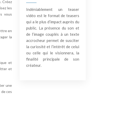
e. Créez
isez les
Indéniablement un teaser
ls vous
vidéo est le format de teasers
qui a le plus d’impact auprès du
public. La présence du son et
ettre en
de l’image couplés à un texte
rager la
accrocheur permet de susciter
la curiosité et l’intérêt de celui
ou celle qui le visionnera, la
finalité principale de son
ique et
créateur.
tter et
ter une
s de ces