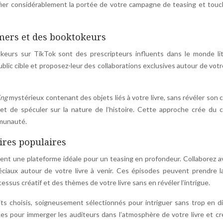
ifier considérablement la portée de votre campagne de teasing et tou
mers et des booktokeurs
eurs sur TikTok sont des prescripteurs influents dans le monde litt
blic cible et proposez-leur des collaborations exclusives autour de votre
sing
mystérieux contenant des objets liés à votre livre, sans révéler son
 et de spéculer sur la nature de l’histoire. Cette approche crée du 
mmunauté.
aires populaires
frent une plateforme idéale pour un teasing en profondeur. Collaborez 
ciaux autour de votre livre à venir. Ces épisodes peuvent prendre l
ssus créatif et des thèmes de votre livre sans en révéler l’intrigue.
its choisis, soigneusement sélectionnés pour intriguer sans trop en d
ces pour immerger les auditeurs dans l’atmosphère de votre livre et c