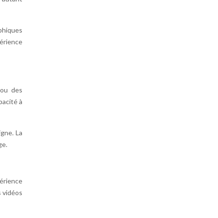
aphiques
périence
 ou des
pacité à
igne. La
ge.
périence
s vidéos