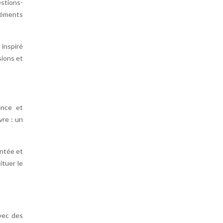
stions-
éléments
 inspiré
sions et
ence et
vre : un
entée et
ituer le
vec des