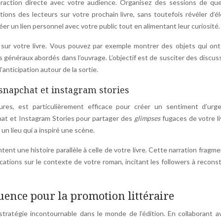
eraction directe avec votre audience. Organisez des sessions de que
ions des lecteurs sur votre prochain livre, sans toutefois révéler d’
er un lien personnel avec votre public tout en alimentant leur curiosité.
s sur votre livre. Vous pouvez par exemple montrer des objets qui ont
s généraux abordés dans l’ouvrage. L’objectif est de susciter des discus
’anticipation autour de la sortie.
snapchat et instagram stories
res, est particulièrement efficace pour créer un sentiment d’urg
chat et Instagram Stories pour partager des
glimpses
fugaces de votre li
n lieu qui a inspiré une scène.
ent une histoire parallèle à celle de votre livre. Cette narration fragm
tions sur le contexte de votre roman, incitant les followers à reconst
uence pour la promotion littéraire
tratégie incontournable dans le monde de l’édition. En collaborant a