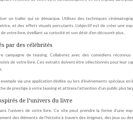
liser un trailer qui se démarque. Utilisez des techniques cinématogr
ce, et des effets visuels percutants. L’objectif est de créer une ex
e votre livre, éveillant sa curiosité et son désir d’en découvrir plus.
s par des célébrités
otre campagne de teasing. Collaborez avec des comédiens reconnus
isis de votre livre. Ces extraits doivent être sélectionnés pour leur ca
e.
r exemple via une application dédiée ou lors d’événements spéciaux en l
e de prestige à votre teasing et attirera l’attention d’un public plus lar
spirés de l’univers du livre
ans l’univers de votre livre. Ce site peut prendre la forme d’une ex
vement des éléments de l’histoire à travers des énigmes, des jeux ou de