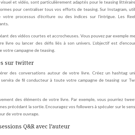
visuel et vidéo, sont particulièrement adaptés pour le teasing littérair
ormes pour centraliser tous vos efforts de teasing. Sur Instagram, util
votre processus d’écriture ou des indices sur l’intrigue. Les Ree
ants.
n créant des vidéos courtes et accrocheuses. Vous pouvez par exemple m
re livre ou lancer des défis liés à son univers. L’objectif est d’encou
e de votre campagne de teasing.
 sur twitter
érer des conversations autour de votre livre. Créez un hashtag un
servira de fil conducteur à toute votre campagne de teasing sur Twi
vement des éléments de votre livre. Par exemple, vous pourriez twee
nes précédant la sortie. Encouragez vos followers à spéculer sur le sen
our de votre ouvrage.
 sessions Q&R avec l’auteur