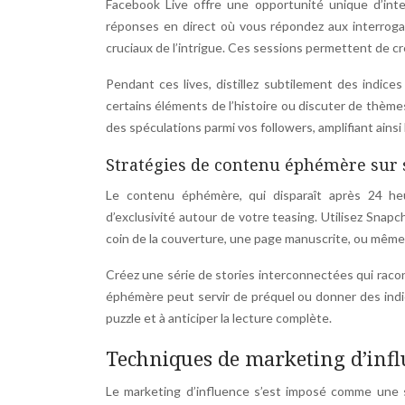
Facebook Live offre une opportunité unique d’int
réponses en direct où vous répondez aux interrogat
cruciaux de l’intrigue. Ces sessions permettent de cré
Pendant ces lives, distillez subtilement des indice
certains éléments de l’histoire ou discuter de thème
des spéculations parmi vos followers, amplifiant ainsi l
Stratégies de contenu éphémère sur 
Le contenu éphémère, qui disparaît après 24 heu
d’exclusivité autour de votre teasing. Utilisez Snap
coin de la couverture, une page manuscrite, ou même u
Créez une série de stories interconnectées qui racont
éphémère peut servir de préquel ou donner des indica
puzzle et à anticiper la lecture complète.
Techniques de marketing d’infl
Le marketing d’influence s’est imposé comme une s