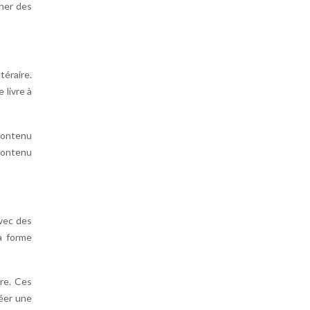
cher des
éraire.
 livre à
 contenu
contenu
avec des
a forme
ire. Ces
réer une