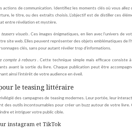
s actions de communication. Identifiez les moments clés où vous allez 
ture, le titre, ou des extraits choisis. L’objectif est de distiller ces élé
at entre révélation et mystère.
e
teasers visuels
. Ces images énigmatiques, en lien avec l’univers de votr
tre site web. Elles peuvent représenter des objets emblématiques de l’h
sonnages clés, sans pour autant révéler trop d’informations.
e compte à rebours
. Cette technique simple mais efficace consiste à
nts avant la sortie du livre. Chaque publication peut être accompagn
ant ainsi l’intérêt de votre audience en éveil.
our le teasing littéraire
rivilégié des campagnes de teasing modernes. Leur portée, leur interact
t des outils incontournables pour créer un buzz autour de votre livre
dre et intriguer votre public cible.
sur instagram et TikTok