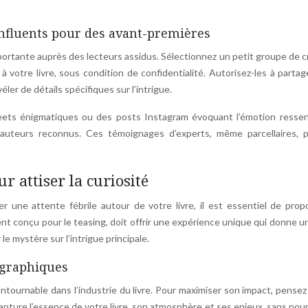
influents pour des avant-premières
importante auprès des lecteurs assidus. Sélectionnez un petit groupe de c
à votre livre, sous condition de confidentialité. Autorisez-les à partag
er de détails spécifiques sur l’intrigue.
eets énigmatiques ou des posts Instagram évoquant l’émotion ressent
s auteurs reconnus. Ces témoignages d’experts, même parcellaires, 
r attiser la curiosité
r une attente fébrile autour de votre livre, il est essentiel de pro
nt conçu pour le teasing, doit offrir une expérience unique qui donne u
 le mystère sur l’intrigue principale.
ographiques
ntournable dans l’industrie du livre. Pour maximiser son impact, pense
capture l’essence de votre livre, son atmosphère et ses enjeux, sans pou