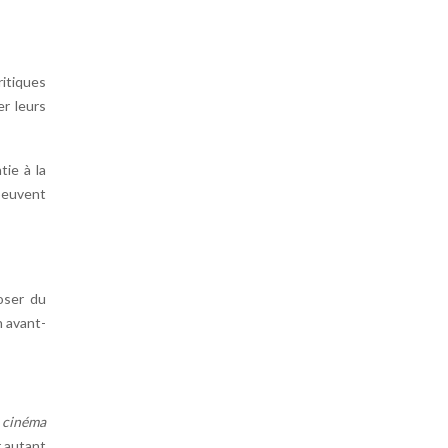
ritiques
er leurs
ie à la
peuvent
poser du
n avant-
z
cinéma
r autant