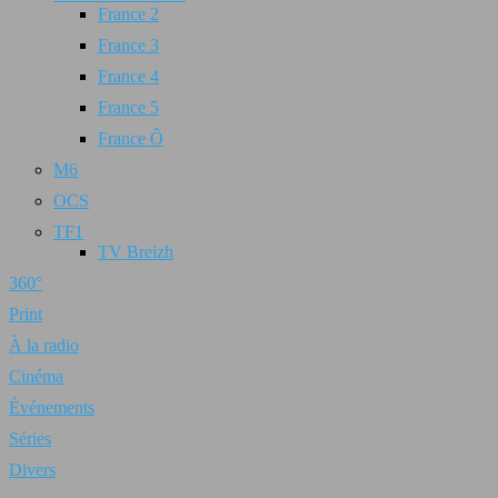
France 2
France 3
France 4
France 5
France Ô
M6
OCS
TF1
TV Breizh
360°
Print
À la radio
Cinéma
Événements
Séries
Divers