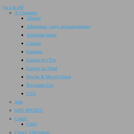
Vu à la télé
À l’étranger
Afrique
Allemagne / pays germanophones
Amérique latine
Canada
Espagne
Europe de l’Est
Europe du Nord
Proche & Moyen Orien
Royaume-Uni
USA
Arte
beIN SPORTS
Canal+
Ciné+
France Télévisions