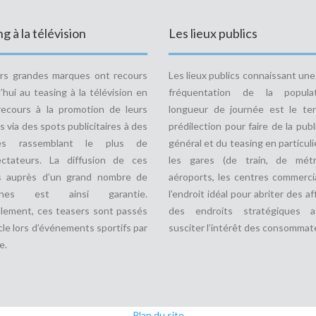
g à la télévision
Les lieux publics
urs grandes marques ont recours
Les lieux publics connaissant un
’hui au teasing à la télévision en
fréquentation de la popula
recours à la promotion de leurs
longueur de journée est le ter
s via des spots publicitaires à des
prédilection pour faire de la publ
des rassemblant le plus de
général et du teasing en particulie
ectateurs. La diffusion de ces
les gares (de train, de métr
s auprès d’un grand nombre de
aéroports, les centres commerci
nnes est ainsi garantie.
l’endroit idéal pour abriter des af
lement, ces teasers sont passés
des endroits stratégiques a
le lors d’événements sportifs par
susciter l’intérêt des consommat
e.
Plan du site