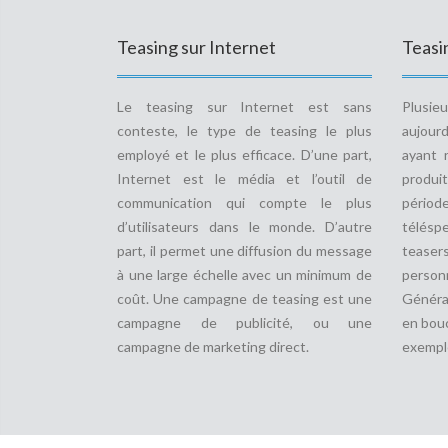
Teasing sur Internet
Teasin
Le teasing sur Internet est sans
Plusie
conteste, le type de teasing le plus
aujourd
employé et le plus efficace. D’une part,
ayant 
Internet est le média et l’outil de
produit
communication qui compte le plus
pério
d’utilisateurs dans le monde. D’autre
télésp
part, il permet une diffusion du message
teaser
à une large échelle avec un minimum de
perso
coût. Une campagne de teasing est une
Généra
campagne de publicité, ou une
en bouc
campagne de marketing direct.
exempl