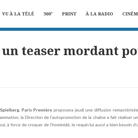
VU À LA TÉLÉ
360°
PRINT
À LA RADIO
CINÉ
: un teaser mordant po
Spielberg
,
Paris Première
proposera jeudi une diffusion remastérisé
mation, la Direction de l’autopromotion de la chaîne a fait réaliser u
, à force de croquer de l’hominidé, le requin lui aussi a bien besoin d’