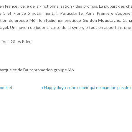
 France : celle de la « fictionnalisation » des promos. La plupart des ch
e 3 et France 5 notamment…). Particularité, Paris Première s’appuie 
tion du groupe M6 : le studio humoristique
Golden Moustache
. Cana
Bagel. Un moyen de jouer la carte de la synergie tout en apportant un
re : Gilles Prieur
a marque et de l’autopromotion groupe M6
ebook et
« Happy dog » : une comm’ qui ne manque pas de 