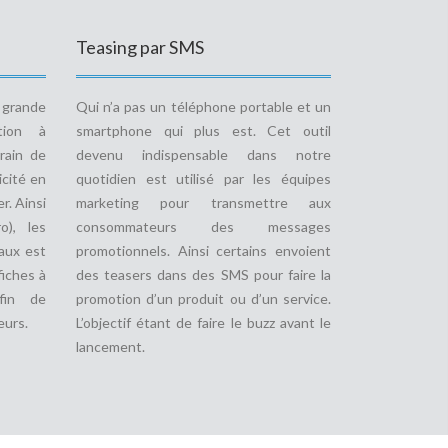
Teasing par SMS
e grande
Qui n’a pas un téléphone portable et un
tion à
smartphone qui plus est. Cet outil
rain de
devenu indispensable dans notre
icité en
quotidien est utilisé par les équipes
r. Ainsi
marketing pour transmettre aux
o), les
consommateurs des messages
aux est
promotionnels. Ainsi certains envoient
fiches à
des teasers dans des SMS pour faire la
fin de
promotion d’un produit ou d’un service.
eurs.
L’objectif étant de faire le buzz avant le
lancement.