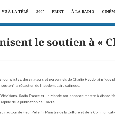
VU À LA TÉLÉ
360°
PRINT
À LA RADIO
CINÉ
isent le soutien à « 
es journalistes, dessinateurs et personnels de Charlie Hebdo, ainsi que p
 soutenir la rédaction de l’hebdomadaire satirique.
lévisions, Radio France et Le Monde ont annoncé mettre à dispositio
rapide de la publication de Charlie.
oir autour de Fleur Pellerin, Ministre de la Culture et de la Communicati