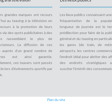
urs grandes marques ont recours
Les lieux publics connaissant un
’hui au teasing à la télévision en
fréquentation de la popula
recours à la promotion de leurs
longueur de journée est le ter
s via des spots publicitaires à des
prédilection pour faire de la publ
des rassemblant le plus de
général et du teasing en particulie
ectateurs. La diffusion de ces
les gares (de train, de métr
s auprès d’un grand nombre de
aéroports, les centres commerci
nnes est ainsi garantie.
l’endroit idéal pour abriter des af
lement, ces teasers sont passés
des endroits stratégiques a
le lors d’événements sportifs par
susciter l’intérêt des consommat
e.
Plan du site