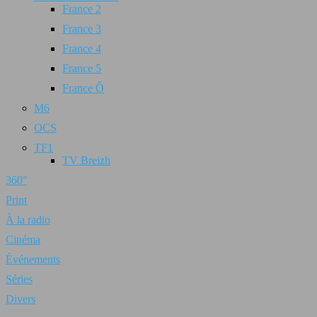
France 2
France 3
France 4
France 5
France Ô
M6
OCS
TF1
TV Breizh
360°
Print
À la radio
Cinéma
Événements
Séries
Divers