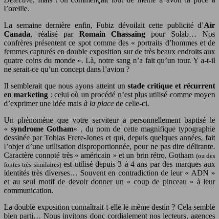
l’oreille.
La semaine dernière enfin, Fubiz dévoilait cette publicité d’
Air
Canada
, réalisé par
Romain Chassaing
pour Solab… Nos
confrères présentent ce spot comme des « portraits d’hommes et de
femmes capturés en double exposition sur de très beaux endroits aux
quatre coins du monde ». Là, notre sang n’a fait qu’un tour. Y a-t-il
ne serait-ce qu’un concept dans l’avion ?
Il semblerait que nous ayons atteint un
stade critique et récurrent
en marketing
: celui où un procédé n’est plus utilisé comme moyen
d’exprimer une idée mais
à la place
de celle-ci.
Un phénomène que votre serviteur a personnellement baptisé le
«
syndrome Gotham
« , du nom de cette magnifique typographie
dessinée par Tobias Frere-Jones et qui, depuis quelques années, fait
l’objet d’une utilisation disproportionnée, pour ne pas dire délirante.
Caractère connoté très « américain » et un brin rétro, Gotham
(ou des
est utilisé depuis 3 à 4 ans par des marques aux
fontes très similaires)
identités très diverses… Souvent en contradiction de leur « ADN »
et au seul motif de devoir donner un « coup de pinceau » à leur
communication.
La double exposition connaîtrait-t-elle le même destin ? Cela semble
bien parti… Nous invitons donc cordialement nos lecteurs, agences