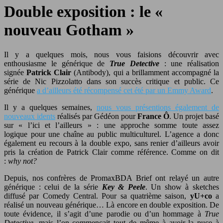
Double exposition : le «
nouveau Gotham »
Il y a quelques mois, nous vous faisions découvrir avec
enthousiasme le générique de
True Detective
: une réalisation
signée
Patrick Clair
(Antibody), qui a brillamment accompagné la
série de Nic Pizzolatto dans son succès critique et public. Ce
générique
a d’ailleurs été récompensé cet été par un Emmy Award
.
Il y a quelques semaines,
nous vous présentions également de
nouveaux idents
réalisés par Gédéon pour
France Ô
. Un projet basé
sur « l’ici et l’ailleurs » : une approche somme toute assez
logique pour une chaîne au public multiculturel. L’agence a donc
également eu recours à la double expo, sans renier d’ailleurs avoir
pris la création de Patrick Clair comme référence. Comme on dit
:
why not?
Depuis, nos confrères de PromaxBDA Brief ont relayé un autre
générique : celui de la série
Key & Peele
. Un show à sketches
diffusé par Comedy Central. Pour sa quatrième saison,
yU+co
a
réalisé un nouveau générique… Là encore en double exposition. De
toute évidence, il s’agit d’une parodie ou d’un hommage à
True
Detective
, mais l’on commençait tout de même à avoir la puce à