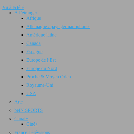
Vu à la télé
À l’étranger
Afrique
Allemagne / pays germanophones
Amérique latine
Canada
Espagne
Europe de l’Est
Europe du Nord
Proche & Moyen Orien
Royaume-Uni
USA
Arte
beIN SPORTS
Canal+
Ciné+
France Télévisions